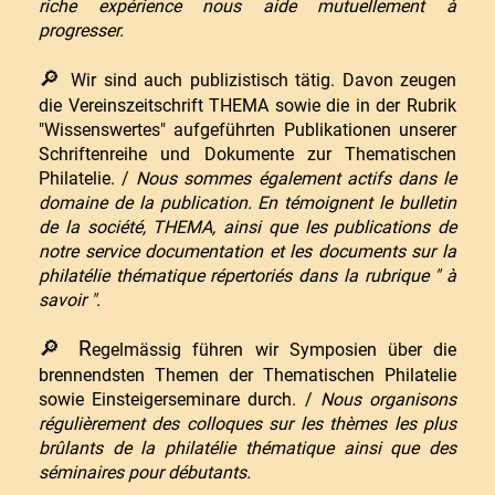
riche expérience nous aide mutuellement à
progresser.
🔎
Wir sind auch publizistisch tätig. Davon zeugen
die Vereinszeitschrift THEMA sowie die in der Rubrik
"Wissenswertes" aufgeführten Publikationen unserer
Schriftenreihe und Dokumente zur Thematischen
Philatelie. /
Nous sommes également actifs dans le
domaine de la publication. En témoignent le bulletin
de la société, THEMA, ainsi que les publications de
notre service documentation et les documents sur la
philatélie thématique répertoriés dans la rubrique " à
savoir ".
🔎 R
egelmässig führen wir Symposien
über die
brennendsten Themen der Thematischen Philatelie
sowie Einsteigerseminare durch. /
Nous organisons
régulièrement des colloques sur les thèmes les plus
brûlants de la philatélie thématique ainsi que des
séminaires pour débutants.